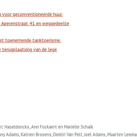
g voor geconventioneerde huur.
an Aperenstraat 41 en weggedeelte
 het toenemende tanktoerisme.
e terugplaatsing van de lege
arc Haseldonckx, Ann Fockaert en Mariëlle Schalk
nny Adams, Katrien Brosens, Dimitri Van Pelt, Joël Adams, Maarten Leem