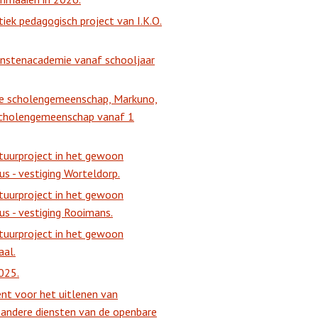
ek pedagogisch project van I.K.O.
Kunstenacademie vanaf schooljaar
nde scholengemeenschap, Markuno,
scholengemeenschap vanaf 1
ctuurproject in het gewoon
s - vestiging Worteldorp.
ctuurproject in het gewoon
s - vestiging Rooimans.
ctuurproject in het gewoon
aal.
025.
nt voor het uitlenen van
 andere diensten van de openbare