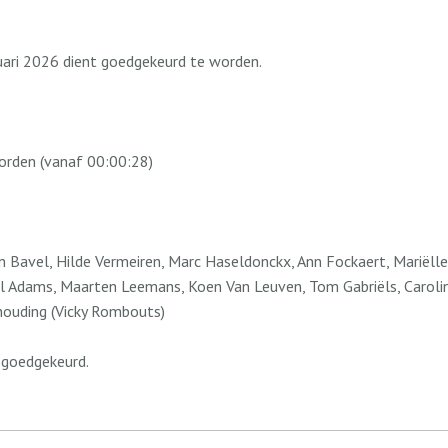
ari 2026 dient goedgekeurd te worden.
orden (vanaf 00:00:28)
 Bavel, Hilde Vermeiren, Marc Haseldonckx, Ann Fockaert, Mariëlle
oël Adams, Maarten Leemans, Koen Van Leuven, Tom Gabriëls, Carol
thouding (Vicky Rombouts)
 goedgekeurd.