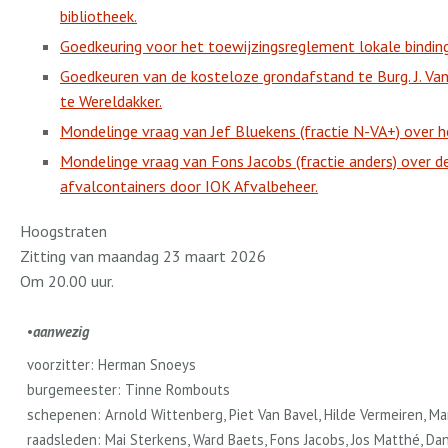
bibliotheek.
Goedkeuring voor het toewijzingsreglement lokale bindin
Goedkeuren van de kosteloze grondafstand te Burg. J. V
te Wereldakker.
Mondelinge vraag van Jef Bluekens (fractie N-VA+) over
Mondelinge vraag van Fons Jacobs (fractie anders) over d
afvalcontainers door IOK Afvalbeheer.
Hoogstraten
Zitting van maandag 23 maart 2026
Om 20.00 uur.
•
aanwezig
voorzitter: Herman Snoeys
burgemeester: Tinne Rombouts
schepenen: Arnold Wittenberg, Piet Van Bavel, Hilde Vermeiren, M
raadsleden: Mai Sterkens, Ward Baets, Fons Jacobs, Jos Matthé, Da