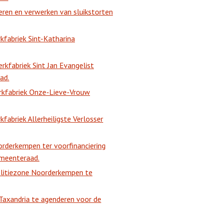
eren en verwerken van sluikstorten
fabriek Sint-Katharina
kfabriek Sint Jan Evangelist
ad.
rkfabriek Onze-Lieve-Vrouw
abriek Allerheiligste Verlosser
orderkempen ter voorfinanciering
emeenteraad.
olitiezone Noorderkempen te
axandria te agenderen voor de