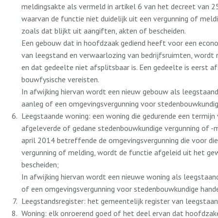
meldingsakte als vermeld in artikel 6 van het decreet van 
waarvan de functie niet duidelijk uit een vergunning of mel
zoals dat blijkt uit aangiften, akten of bescheiden.
Een gebouw dat in hoofdzaak gediend heeft voor een economi
van leegstand en verwaarlozing van bedrijfsruimten, wordt
en dat gedeelte niet afsplitsbaar is. Een gedeelte is eerst
bouwfysische vereisten.
In afwijking hiervan wordt een nieuw gebouw als leegstaand
aanleg of een omgevingsvergunning voor stedenbouwkundige 
Leegstaande woning: een woning die gedurende een termijn
afgeleverde of gedane stedenbouwkundige vergunning of -mel
april 2014 betreffende de omgevingsvergunning die voor die w
vergunning of melding, wordt de functie afgeleid uit het ge
bescheiden;
In afwijking hiervan wordt een nieuwe woning als leegstaan
of een omgevingsvergunning voor stedenbouwkundige handeli
Leegstandsregister: het gemeentelijk register van leegsta
Woning: elk onroerend goed of het deel ervan dat hoofdzake