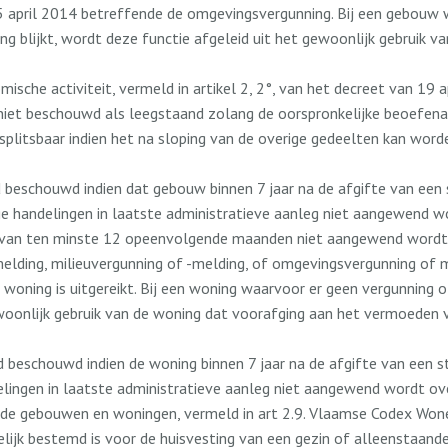
25 april 2014 betreffende de omgevingsvergunning. Bij een gebouw
ding blijkt, wordt deze functie afgeleid uit het gewoonlijk gebru
sche activiteit, vermeld in artikel 2, 2°, van het decreet van 19 
 niet beschouwd als leegstaand zolang de oorspronkelijke beoefen
 afsplitsbaar indien het na sloping van de overige gedeelten kan wo
 beschouwd indien dat gebouw binnen 7 jaar na de afgifte van een
handelingen in laatste administratieve aanleg niet aangewend wo
 van ten minste 12 opeenvolgende maanden niet aangewend wordt i
ding, milieuvergunning of -melding, of omgevingsvergunning of me
oning is uitgereikt. Bij een woning waarvoor er geen vergunning of m
woonlijk gebruik van de woning dat voorafging aan het vermoeden va
d beschouwd indien de woning binnen 7 jaar na de afgifte van een 
ngen in laatste administratieve aanleg niet aangewend wordt ove
ande gebouwen en woningen, vermeld in art 2.9. Vlaamse Codex Won
lijk bestemd is voor de huisvesting van een gezin of alleenstaande