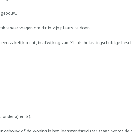
t gebouw.
mbtenaar vragen om dit in zijn plaats te doen.
een zakelijk recht, in afwijking van §1, als belastingschuldige be
onder a) en b ).
t gebouw of de woning in het leegstandsregister staat, wordt de 