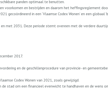
eschikbare panden optimaal te benutten.
en voorkomen en bestrijden en daarom het heffingsreglement doo
021 gecoördineerd in een ‘Vlaamse Codex Wonen’ en een globaal ‘b
n met 2031. Deze periode stemt overeen met de verdere duurtijd 
december 2017.
nvordering en de geschillenprocedure van provincie- en gemeentebel
 Vlaamse Codex Wonen van 2021, zoals gewijzigd.
van de stad om een financieel evenwicht te handhaven en de wens o