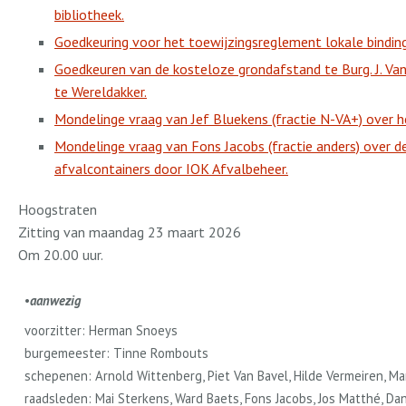
bibliotheek.
Goedkeuring voor het toewijzingsreglement lokale bindin
Goedkeuren van de kosteloze grondafstand te Burg. J. V
te Wereldakker.
Mondelinge vraag van Jef Bluekens (fractie N-VA+) over
Mondelinge vraag van Fons Jacobs (fractie anders) over d
afvalcontainers door IOK Afvalbeheer.
Hoogstraten
Zitting van maandag 23 maart 2026
Om 20.00 uur.
•
aanwezig
voorzitter: Herman Snoeys
burgemeester: Tinne Rombouts
schepenen: Arnold Wittenberg, Piet Van Bavel, Hilde Vermeiren, M
raadsleden: Mai Sterkens, Ward Baets, Fons Jacobs, Jos Matthé, Da