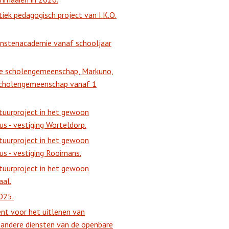
ek pedagogisch project van I.K.O.
Kunstenacademie vanaf schooljaar
nde scholengemeenschap, Markuno,
scholengemeenschap vanaf 1
ctuurproject in het gewoon
s - vestiging Worteldorp.
ctuurproject in het gewoon
s - vestiging Rooimans.
ctuurproject in het gewoon
aal.
025.
nt voor het uitlenen van
 andere diensten van de openbare