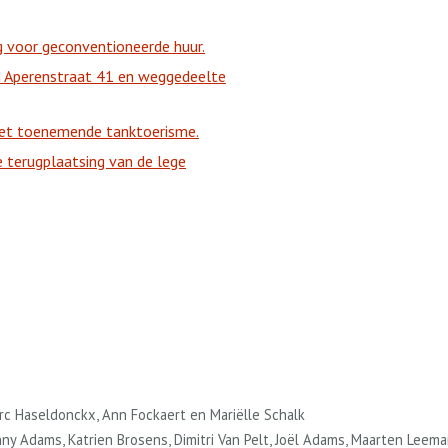
g voor geconventioneerde huur.
an Aperenstraat 41 en weggedeelte
 het toenemende tanktoerisme.
e terugplaatsing van de lege
arc Haseldonckx, Ann Fockaert en Mariëlle Schalk
nny Adams, Katrien Brosens, Dimitri Van Pelt, Joël Adams, Maarten Leem