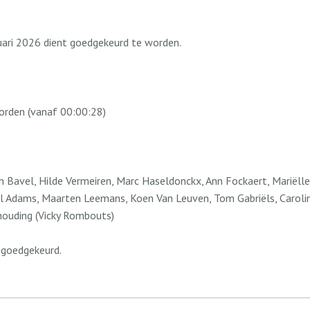
ari 2026 dient goedgekeurd te worden.
orden (vanaf 00:00:28)
 Bavel, Hilde Vermeiren, Marc Haseldonckx, Ann Fockaert, Mariëlle
oël Adams, Maarten Leemans, Koen Van Leuven, Tom Gabriëls, Carol
thouding (Vicky Rombouts)
 goedgekeurd.