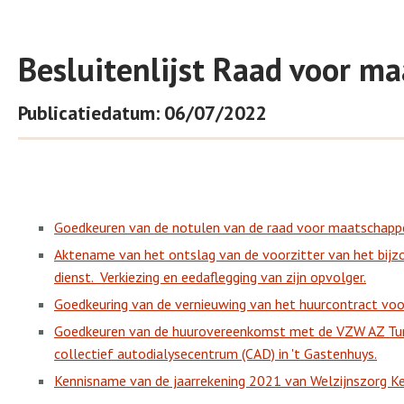
Besluitenlijst Raad voor ma
Publicatiedatum: 06/07/2022
Goedkeuren van de notulen van de raad voor maatschappel
Aktename van het ontslag van de voorzitter van het bijz
dienst.
Verkiezing en eedaflegging van zijn opvolger.
Goedkeuring van de vernieuwing van het huurcontract voo
Goedkeuren van de huurovereenkomst met de VZW AZ Turnh
collectief autodialysecentrum (CAD) in 't Gastenhuys.
Kennisname van de jaarrekening 2021 van Welzijnszorg K