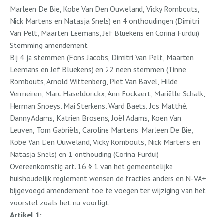
Marleen De Bie, Kobe Van Den Ouweland, Vicky Rombouts,
Nick Martens en Natasja Snels) en 4 onthoudingen (Dimitri
Van Pelt, Maarten Leemans, Jef Bluekens en Corina Furdui)
Stemming amendement
Bij 4 ja stemmen (Fons Jacobs, Dimitri Van Pelt, Maarten
Leemans en Jef Bluekens) en 22 neen stemmen (Tinne
Rombouts, Arnold Wittenberg, Piet Van Bavel, Hilde
Vermeiren, Marc Haseldonckx, Ann Fockaert, Mariëlle Schalk,
Herman Snoeys, Mai Sterkens, Ward Baets, Jos Matthé,
Danny Adams, Katrien Brosens, Joël Adams, Koen Van
Leuven, Tom Gabriëls, Caroline Martens, Marleen De Bie,
Kobe Van Den Ouweland, Vicky Rombouts, Nick Martens en
Natasja Snels) en 1 onthouding (Corina Furdui)
Overeenkomstig art. 16 § 1 van het gemeentelijke
huishoudelijk reglement wensen de fracties anders en N-VA+
bijgevoegd amendement toe te voegen ter wijziging van het
voorstel zoals het nu voorligt.
Artikel 1: