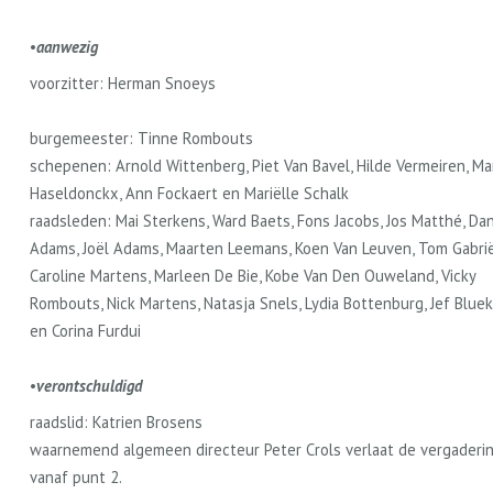
•
aanwezig
voorzitter: Herman Snoeys
burgemeester: Tinne Rombouts
schepenen: Arnold Wittenberg, Piet Van Bavel, Hilde Vermeiren, Ma
Haseldonckx, Ann Fockaert en Mariëlle Schalk
raadsleden: Mai Sterkens, Ward Baets, Fons Jacobs, Jos Matthé, Da
Adams, Joël Adams, Maarten Leemans, Koen Van Leuven, Tom Gabrië
Caroline Martens, Marleen De Bie, Kobe Van Den Ouweland, Vicky
Rombouts, Nick Martens, Natasja Snels, Lydia Bottenburg, Jef Blue
en Corina Furdui
•
verontschuldigd
raadslid: Katrien Brosens
waarnemend algemeen directeur Peter Crols verlaat de vergaderi
vanaf punt 2.