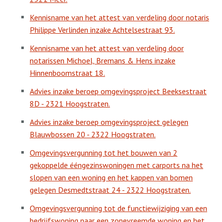
Kennisname van het attest van verdeling door notaris
Philippe Verlinden inzake Achtelsestraat 93.
Kennisname van het attest van verdeling door
notarissen Michoel, Bremans & Hens inzake
Hinnenboomstraat 18.
Advies inzake beroep omgevingsproject Beeksestraat
8D - 2321 Hoogstraten.
Advies inzake beroep omgevingsproject gelegen
Blauwbossen 20 - 2322 Hoogstraten.
Omgevingsvergunning tot het bouwen van 2
gekoppelde ééngezinswoningen met carports na het
slopen van een woning en het kappen van bomen
gelegen Desmedtstraat 24 - 2322 Hoogstraten.
Omgevingsvergunning tot de functiewijziging van een
bedrijfswoning naar een zonevreemde woning en het