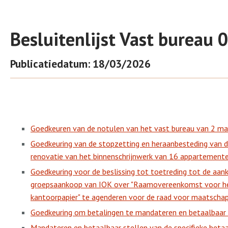
Besluitenlijst Vast bureau
Publicatiedatum: 18/03/2026
Goedkeuren van de notulen van het vast bureau van 2 m
Goedkeuring van de stopzetting en heraanbesteding van d
renovatie van het binnenschrijnwerk van 16 appartementen
Goedkeuring voor de beslissing tot toetreding tot de aa
groepsaankoop van IOK over "Raamovereenkomst voor he
kantoorpapier" te agenderen voor de raad voor maatschapp
Goedkeuring om betalingen te mandateren en betaalbaar t
Mandateren en betaalbaar stellen van de specifieke beta