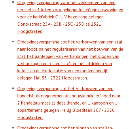
Omgevingsvergunning voor het verkavelen van een
perceel in 4 loten voor gekoppelde ééngezinswoningen
voor de kerkfabriek O-L-V bezoeking gelegen
Donckstraat 25A - 25B - 25C - 25D te 2321
Hoogstraten.
Omgevingsvergunning tot het verbouwen van een stal
naar loods na het regulariseren van het bouwen van de
stal, het aanleggen van verhardingen, het slopen van
verhardingen en 3 sleufsilo's en het afdekken van
kelder en de exploitatie van een rundveebedrijf
gelegen Hal 33 - 2322 Hoogstraten.
Omgevingsvergunning tot het verbouwen van een
handelshuis opgenomen als bouwkundig erfgoed naar
2 handelsruimtes (1 detailhandel en 1 kantoor) en 1
appartement gelegen Heilig Bloedlaan 267 - 2320
Hoogstraten.
Omgevingsvergunning tot het slopen van stallen-