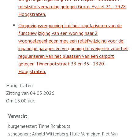
mestsilo-verharding gelegen Groot Eyssel 21 - 2328
Hoogstraten.
Omgevingsvergunning tot het regulariseren van de
functiewijziging van een woning naar 2
woongelegenheden met een reliëfwijziging voor de
inpandige garages en vergunning te weigeren voor het
regulariseren van het plaatsen van een carport
gelegen Tinnenpotstraat 33 en 35 - 2320
Hoogstraten.
Hoogstraten
Zitting van 04 05 2026
Om 13.00 uur.
Verwacht
:
burgemeester: Tinne Rombouts
schepenen: Arnold Wittenberg, Hilde Vermeiren, Piet Van