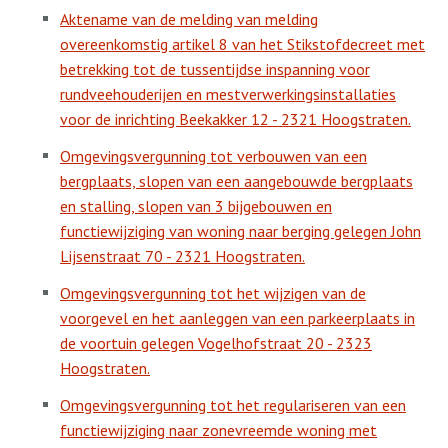
Aktename van de melding van melding
overeenkomstig artikel 8 van het Stikstofdecreet met
betrekking tot de tussentijdse inspanning voor
rundveehouderijen en mestverwerkingsinstallaties
voor de inrichting Beekakker 12 - 2321 Hoogstraten.
Omgevingsvergunning tot verbouwen van een
bergplaats, slopen van een aangebouwde bergplaats
en stalling, slopen van 3 bijgebouwen en
functiewijziging van woning naar berging gelegen John
Lijsenstraat 70 - 2321 Hoogstraten.
Omgevingsvergunning tot het wijzigen van de
voorgevel en het aanleggen van een parkeerplaats in
de voortuin gelegen Vogelhofstraat 20 - 2323
Hoogstraten.
Omgevingsvergunning tot het regulariseren van een
functiewijziging naar zonevreemde woning met