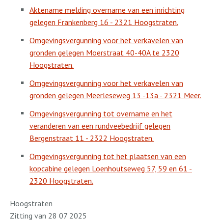
Aktename melding overname van een inrichting
gelegen Frankenberg 16 - 2321 Hoogstraten.
Omgevingsvergunning voor het verkavelen van
gronden gelegen Moerstraat 40-40A te 2320
Hoogstraten.
Omgevingsvergunning voor het verkavelen van
gronden gelegen Meerleseweg 13 -13a - 2321 Meer.
Omgevingsvergunning tot overname en het
veranderen van een rundveebedrijf gelegen
Bergenstraat 11 - 2322 Hoogstraten.
Omgevingsvergunning tot het plaatsen van een
kopcabine gelegen Loenhoutseweg 57, 59 en 61 -
2320 Hoogstraten.
Hoogstraten
Zitting van 28 07 2025