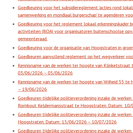
Goedkeuring voor het subsidiereglement 'acties rond lokale
samenwerking en mondiaal burgerschap' te agenderen voo
Goedkeuring voor het reglement lokaal erkenningskader 
activiteiten (BOA) voor organisatoren buitenschoolse op
gemeenteraad.
Goedkeuring voor de organisatie van Hoogstraten in gro
Goedkeuren aanvullend reglement op het wegverkeer voo
Kennisname van de werken ter hoogte van Klinketstraat 
03/06/2026 – 05/06/2026
Kennisname van de werken ter hoogte van Vrijheid 55 t
– 19/06/2026
Goedkeuren tijdelijke politieverordening inzake de werke
Rombout Keldermansstraat te Hoogstraten. Datum: 10
Goedkeuren tijdelijke politieverordening inzake de werke
Hoogstraten. Datum: 15/06/2026 – 10/07/2026
Goedkeuren tijdelijke politieverordening inzake de werk