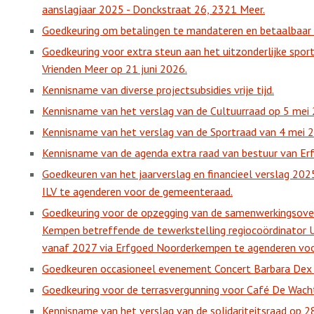
aanslagjaar 2025 - Donckstraat 26, 2321 Meer.
Goedkeuring om betalingen te mandateren en betaalbaar t
Goedkeuring voor extra steun aan het uitzonderlijke spo
Vrienden Meer op 21 juni 2026.
Kennisname van diverse projectsubsidies vrije tijd.
Kennisname van het verslag van de Cultuurraad op 5 mei
Kennisname van het verslag van de Sportraad van 4 mei 
Kennisname van de agenda extra raad van bestuur van E
Goedkeuren van het jaarverslag en financieel verslag 20
ILV te agenderen voor de gemeenteraad.
Goedkeuring voor de opzegging van de samenwerkingsov
Kempen betreffende de tewerkstelling regiocoördinator 
vanaf 2027 via Erfgoed Noorderkempen te agenderen vo
Goedkeuren occasioneel evenement Concert Barbara Dex
Goedkeuring voor de terrasvergunning voor Café De Wach
Kennisname van het verslag van de solidariteitsraad op 28