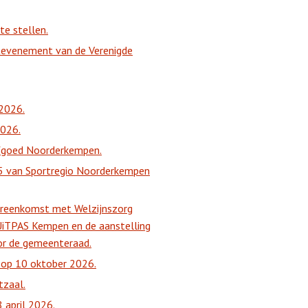
e stellen.
rtevenement van de Verenigde
 2026.
2026.
rfgoed Noorderkempen.
25 van Sportregio Noorderkempen
ereenkomst met Welzijnszorg
UiTPAS Kempen en de aanstelling
or de gemeenteraad.
 op 10 oktober 2026.
tzaal.
 april 2026.