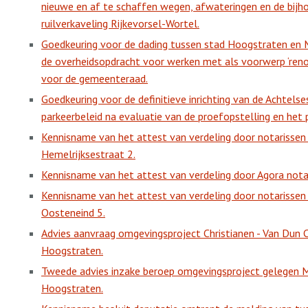
nieuwe en af te schaffen wegen, afwateringen en de bijh
ruilverkaveling Rijkevorsel-Wortel.
Goedkeuring voor de dading tussen stad Hoogstraten en M
de overheidsopdracht voor werken met als voorwerp ‘reno
voor de gemeenteraad.
Goedkeuring voor de definitieve inrichting van de Achtels
parkeerbeleid na evaluatie van de proefopstelling en het pa
Kennisname van het attest van verdeling door notarisse
Hemelrijksestraat 2.
Kennisname van het attest van verdeling door Agora notar
Kennisname van het attest van verdeling door notariss
Oosteneind 5.
Advies aanvraag omgevingsproject Christianen - Van Dun 
Hoogstraten.
Tweede advies inzake beroep omgevingsproject gelegen
Hoogstraten.