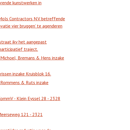
orende kunstwerken in
ols Contractors N.V. betreffende
vatie vier bruggen’ te agenderen
estraat ikv het aangepast
rticipatief traject.
n Michoel, Bremans & Hens inzake
issen inzake Kruisblok 16.
en Rommens & Ruts inzake
CommV - Klein Eyssel 28 - 2328
 Meerseweg 121 - 2321