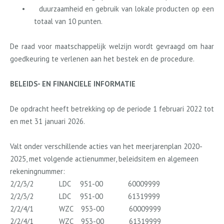
•
duurzaamheid en gebruik van lokale producten op een
totaal van 10 punten.
De raad voor maatschappelijk welzijn wordt gevraagd om haar
goedkeuring te verlenen aan het bestek en de procedure.
BELEIDS- EN FINANCIELE INFORMATIE
De opdracht heeft betrekking op de periode 1 februari 2022 tot
en met 31 januari 2026.
Valt onder verschillende acties van het meerjarenplan 2020-
2025, met volgende actienummer, beleidsitem en algemeen
rekeningnummer:
2/2/3/2
LDC
951-00
60009999
2/2/3/2
LDC
951-00
61319999
2/2/4/1
WZC
953-00
60009999
2/2/4/1
WZC
953-00
61319999