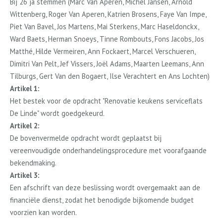
Bij 26
ja
stemmen (Marc Van Aperen, Michel Jansen, Arnold
Wittenberg, Roger Van Aperen, Katrien Brosens, Faye Van Impe,
Piet Van Bavel, Jos Martens, Mai Sterkens, Marc Haseldonckx,
Ward Baets, Herman Snoeys, Tinne Rombouts, Fons Jacobs, Jos
Matthé, Hilde Vermeiren, Ann Fockaert, Marcel Verschueren,
Dimitri Van Pelt, Jef Vissers, Joël Adams, Maarten Leemans, Ann
Tilburgs, Gert Van den Bogaert, Ilse Verachtert en Ans Lochten
)
Artikel 1:
Het bestek voor de opdracht "Renovatie keukens serviceflats
De Linde" wordt goedgekeurd.
Artikel 2:
De bovenvermelde opdracht wordt geplaatst bij
vereenvoudigde onderhandelingsprocedure met voorafgaande
bekendmaking.
Artikel 3:
Een afschrift van deze beslissing wordt overgemaakt aan de
financiële dienst, zodat het benodigde bijkomende budget
voorzien kan worden.