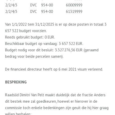
2/2/4/3
DVC
954-00
60009999
2/2/4/3
DVC
954-00
61319999
Van 1/1/2022 tem 31/12/2025 is er op deze posten in totaal 3
657 522 budget voorzien.
Reeds gebruikt budget: 0 EUR.
Beschikbaar budget op vandaag: 3 657 522 EUR.
Budget nodig voor dit besluit: 3.327.276,56 EUR (geraamd
bedrag voor beide percelen samen).
De financieel directeur heeft op 6 mei 2021 visum verleend.
BESPREKING
Raadslid Dimitri Van Pelt maakt duidelijk dat de fractie Anders
dit bestek mee zal goedkeuren, hoewel er hierover in de
commissie toch enkele bedenkingen zijn geuit die hij hier graag
willen herhalen: