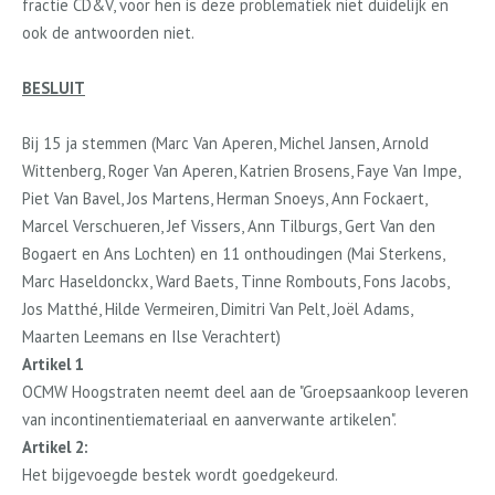
fractie CD&V, voor hen is deze problematiek niet duidelijk en
ook de antwoorden niet.
BESLUIT
Bij 15
ja
stemmen (Marc Van Aperen, Michel Jansen, Arnold
Wittenberg, Roger Van Aperen, Katrien Brosens, Faye Van Impe,
Piet Van Bavel, Jos Martens, Herman Snoeys, Ann Fockaert,
Marcel Verschueren, Jef Vissers, Ann Tilburgs, Gert Van den
Bogaert en Ans Lochten
)
en 11 onthoudingen (Mai Sterkens,
Marc Haseldonckx, Ward Baets, Tinne Rombouts, Fons Jacobs,
Jos Matthé, Hilde Vermeiren, Dimitri Van Pelt, Joël Adams,
Maarten Leemans en Ilse Verachtert
)
Artikel 1
OCMW Hoogstraten neemt deel aan de "Groepsaankoop leveren
van incontinentiemateriaal en aanverwante artikelen".
Artikel 2:
Het bijgevoegde bestek wordt goedgekeurd.