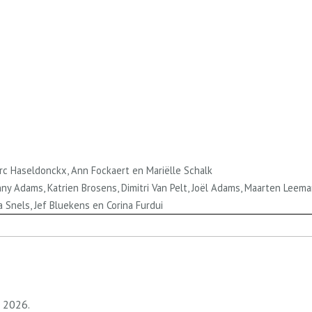
arc Haseldonckx, Ann Fockaert en Mariëlle Schalk
nny Adams, Katrien Brosens, Dimitri Van Pelt, Joël Adams, Maarten Leem
 Snels, Jef Bluekens en Corina Furdui
 2026.