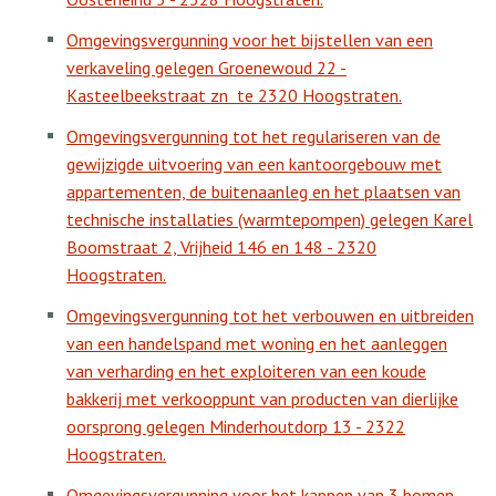
Omgevingsvergunning voor het bijstellen van een
verkaveling gelegen Groenewoud 22 -
Kasteelbeekstraat zn
te 2320 Hoogstraten.
Omgevingsvergunning tot het regulariseren van de
gewijzigde uitvoering van een kantoorgebouw met
appartementen, de buitenaanleg en het plaatsen van
technische installaties (warmtepompen) gelegen Karel
Boomstraat 2, Vrijheid 146 en 148 - 2320
Hoogstraten.
Omgevingsvergunning tot het verbouwen en uitbreiden
van een handelspand met woning en het aanleggen
van verharding en het exploiteren van een koude
bakkerij met verkooppunt van producten van dierlijke
oorsprong gelegen Minderhoutdorp 13 - 2322
Hoogstraten.
Omgevingsvergunning voor het kappen van 3 bomen