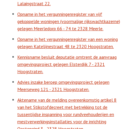
Lalaingstraat 22.
Opname in het vergunningenregister van vijf
gekoppelde woningen (voormalige rijkswachtkazerne)
gelegen Meerledorp 66 - 74 te 2328 Meerle.
Opname in het vergunningenregister van een woning
gelegen Katelijnestraat 48 te 2320 Hoogstraten.
Kennisname besluit deputatie omtrent de aanvraag
omgevingsproject gelegen Elsterdijk 7 - 2321
Hoogstraten.
Advies inzake beroep omgevingsproject gelegen
Meerseweg 121 - 2321 Hoogstraten.
Aktename van de melding overeenkomstig artikel 8
van het Stikstofdecreet met betrekking tot de
tussentijdse inspanning voor rundveehouderijen en
mestverwerkingsinstallaties voor de inrichting
Oosteneind 3 - 2328 Hoogstraten.