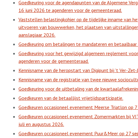
Goedkeuring voor de agendapunten van de Algemene Vergad
16 juni 2026 te agenderen voor de gemeenteraad.
Vaststellen belastingkohier op de tijdelijke inname van 
uitvoeren van bouwwerken, het plaatsen van uitstallinge
aanslagjaar 2026.
Goedkeuring om betalingen te mandateren en betaalbaar t
Goedkeuring voor het gewijzigd algemeen reglement voo
agenderen voor de gemeenteraad.
Kennisname van de heropstart van Digipunt bij 't Ver-Zet-
Kennisname van de registratie van twee nieuwe sociocultu
Goedkeuring voor de uitbetaling van de kwartaalafreken
Goedkeuren van de betaallijst vrijetijdsparticipatie.
Goedkeuren occasioneel evenement Meerse Triatlon op 7 
Goedkeuren occasioneel evenement Zomermarkten bij VIT
juli en augustus 2026.
Goedkeuren occasioneel evenement Puur&Meer op 27 se