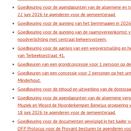
Goedkeuring voor de agendapunten van de algemene en te
22 juni 2026 te agenderen voor de gemeenteraad.
Goedkeuring voor de gunning van het bermmaaien in 2026
Goedkeuring voor de gunning van de raamovereenkomst v
noodverlichting met centraal beheersysteem.
Goedkeuring voor de aanleg van een wegversmalling en he
van Terbeeksestraat 41.
Goedkeuren van een grondconcessie voor 1 persoon op de
Goedkeuren van een concessie voor 2 personen op het ur
Minderhout.
Goedkeuring voor de inhoud en uitwerking van de dorpsra
Goedkeuring voor de agendapunten van de algemene verga
Muziek en Woord de Noorderkempen Benelux groepering vo
18 juni 2026 te agenderen voor de gemeenteraad.
Goedkeuring voor de documenten gewijzigd in het kader va
OFP Prolocus voor de Provant besturen te agenderen vo