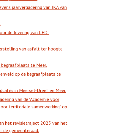
vens jaarvergadering van IKA van
.
oor de levering van LED-
rstelling van asfalt ter hoogte
 begraafplaats te Meer.
nenveld op de begraafplaats te
adcafés in Meersel-Dreef en Meer.
dering van de "Academie voor
or territoriale samenwerking" op
n het revisietraject 2025 van het
or de gemeenteraad.