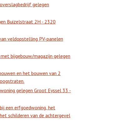
overslagbedrijf gelegen
en Buizelstraat 2H - 2320
van veldopstelling PV-panelen
 met bijgebouw/magazijn gelegen
ebouwen en het bouwen van 2
Hoogstraten.
woning gelegen Groot Eyssel 33 -
ij een erfgoedwoning, het
het schilderen van de achtergevel