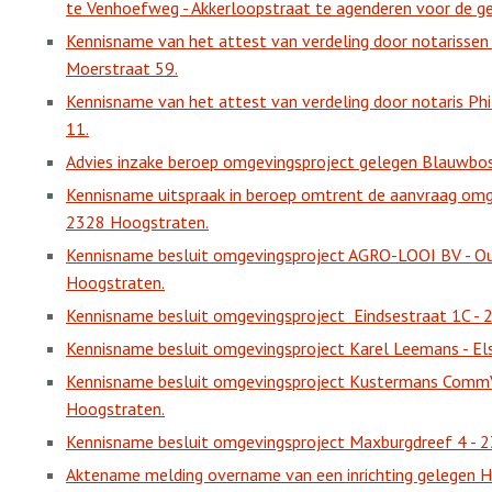
te Venhoefweg - Akkerloopstraat te agenderen voor de g
Kennisname van het attest van verdeling door notarisse
Moerstraat 59.
Kennisname van het attest van verdeling door notaris Phi
11.
Advies inzake beroep omgevingsproject gelegen Blauwbo
Kennisname uitspraak in beroep omtrent de aanvraag omg
2328 Hoogstraten.
Kennisname besluit omgevingsproject AGRO-LOOI BV - O
Hoogstraten.
Kennisname besluit omgevingsproject
Eindsestraat 1C -
Kennisname besluit omgevingsproject Karel Leemans - El
Kennisname besluit omgevingsproject Kustermans Comm
Hoogstraten.
Kennisname besluit omgevingsproject Maxburgdreef 4 - 
Aktename melding overname van een inrichting gelegen H