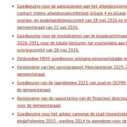
Goedkeuring voor de aanpassingen aan het arbeidsreglem
contact tijdens arbeidsongeschiktheid, bijlage 4 en bijlage
overleg- en onderhandelingscomité van 28 mei 2026 en t
gemeenteraad van 22 juni 2026.
Goedkeuring voor de modaliteiten van de koopkrachtmaat
2026-2031 voor de lokale besturen, ter voorlegging aan 
overlegcomité van 28 mei 2026.
Deskundige HRM: goedkeuren wijziging personeelskader en
Kennisname van het opvolgrapport Meerjarenplan 2025-2
gemeenteraad.
Goedkeuren van de jaarrekening 2025 van stad en OCMW
de gemeenteraad.
Kennisname van de rapportering van de financieel directeu
voor de gemeenteraad.
Goedkeuring voor het advies vanwege de stad Hoogstrate
eindafrekening 2015 - werking 2014 te agenderen voor d