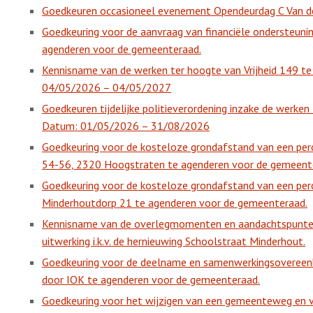
Goedkeuren occasioneel evenement Opendeurdag C Van de
Goedkeuring voor de aanvraag van financiële ondersteuni
agenderen voor de gemeenteraad.
Kennisname van de werken ter hoogte van Vrijheid 149 t
04/05/2026 – 04/05/2027
Goedkeuren tijdelijke politieverordening inzake de werken
Datum: 01/05/2026 – 31/08/2026
Goedkeuring voor de kosteloze grondafstand van een perce
54-56, 2320 Hoogstraten te agenderen voor de gemeent
Goedkeuring voor de kosteloze grondafstand van een per
Minderhoutdorp 21 te agenderen voor de gemeenteraad.
Kennisname van de overlegmomenten en aandachtspunten
uitwerking i.k.v. de hernieuwing Schoolstraat Minderhout.
Goedkeuring voor de deelname en samenwerkingsovereen
door IOK te agenderen voor de gemeenteraad.
Goedkeuring voor het wijzigen van een gemeenteweg en ve