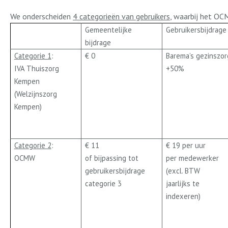
We onderscheiden
4 categorieën van gebruikers
, waarbij het OC
Gemeentelijke
Gebruikersbijdrage
bijdrage
Categorie 1
:
€ 0
Barema’s gezinszor
IVA Thuiszorg
+50%
Kempen
(Welzijnszorg
Kempen)
Categorie 2
:
€ 11
€ 19 per uur
OCMW
of bijpassing tot
per medewerker
gebruikersbijdrage
(excl. BTW
categorie 3
jaarlijks te
indexeren)