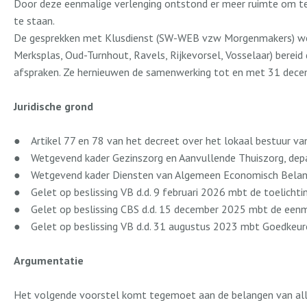
Door deze eenmalige verlenging ontstond er meer ruimte om te 
te staan.
De gesprekken met Klusdienst (SW-WEB vzw Morgenmakers) werden
Merksplas, Oud-Turnhout, Ravels, Rijkevorsel, Vosselaar) bere
afspraken. Ze hernieuwen de samenwerking tot en met 31 dece
Juridische grond
●
Artikel 77 en 78 van het decreet over het lokaal bestuur 
●
Wetgevend kader Gezinszorg en Aanvullende Thuiszorg, dep
●
Wetgevend kader Diensten van Algemeen Economisch Belan
●
Gelet op beslissing VB d.d. 9 februari 2026 mbt de toelic
●
Gelet op beslissing CBS d.d. 15 december 2025 mbt de een
●
Gelet op beslissing VB d.d. 31 augustus 2023 mbt Goedkeur
Argumentatie
Het volgende voorstel komt tegemoet aan de belangen van al