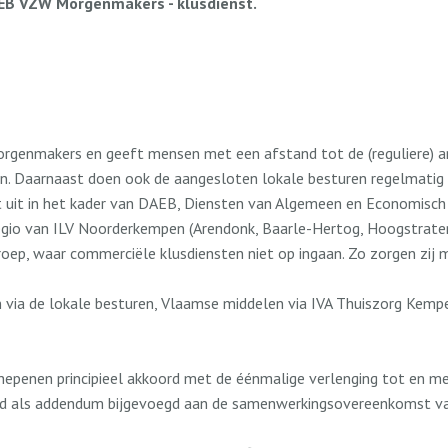
B VZW Morgenmakers - klusdienst.
rgenmakers en geeft mensen met een afstand tot de (reguliere) ar
. Daarnaast doen ook de aangesloten lokale besturen regelmatig 
uit in het kader van DAEB, Diensten van Algemeen en Economisc
regio van ILV Noorderkempen (Arendonk, Baarle-Hertog, Hoogstraten,
roep, waar commerciële klusdiensten niet op ingaan. Zo zorgen zij 
n via de lokale besturen, Vlaamse middelen via IVA Thuiszorg Kempe
hepenen principieel akkoord met de éénmalige verlenging tot en
 werd als addendum bijgevoegd aan de samenwerkingsovereenkomst 