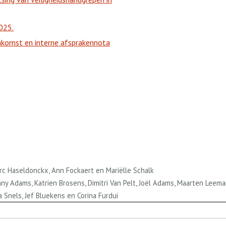
025.
komst en interne afsprakennota
arc Haseldonckx, Ann Fockaert en Mariëlle Schalk
nny Adams, Katrien Brosens, Dimitri Van Pelt, Joël Adams, Maarten Leem
 Snels, Jef Bluekens en Corina Furdui