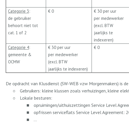
Categorie 3
:
€ 0
€ 30 per uur
de gebruiker
per medewerker
behoort niet tot
(excl. BTW
cat. 1 of 2
jaarlijks te
indexeren)
Categorie 4
:
€ 30 per uur
€ 0
gemeente &
per medewerker
OCMW
(excl. BTW
jaarlijks te indexeren)
De opdracht van Klusdienst (SW-WEB vzw Morgenmakers) is de
○
Gebruikers: kleine klussen zoals verhuizingen, kleine el
○
Lokale besturen:
■
opruimingen/uithuiszettingen Service Level Agree
■
opfrissen serviceflats Service Level Agreement:
■
…