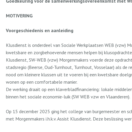
Goedkeuring voor de samenwerkingsovereenkomst met WE
MOTIVERING
Voorgeschiedenis en aanleiding
Klusdienst is onderdeel van Sociale Werkplaatsen WEB (vzw) Mo
kwetsbare en zorgbehoevende mensen helpen bij klusopdrachten
Klusdienst, SW-WEB (vzw) Morgenmakers voerde deze opdracht 
stadsregio (Beerse, Oud-Turnhout, Turnhout, Vosselaar) als de 
nood om kleinere klussen uit te voeren bij een kwetsbare doelg
wonen op een comfortabele manier.
De werking draait op een klaverbladfinanciering: lokale middele
binnen het sociale economie-luik (SW WEB vzw en Vlaanderen).
Op 15 december 2025 ging het college van burgemeester en sc
met Morgenmakers i.h.k.v. Assist Klusdienst. Deze beslissing