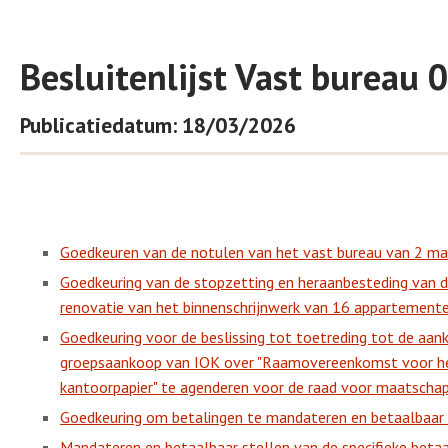
Besluitenlijst Vast bureau
Publicatiedatum: 18/03/2026
Goedkeuren van de notulen van het vast bureau van 2 m
Goedkeuring van de stopzetting en heraanbesteding van d
renovatie van het binnenschrijnwerk van 16 appartementen
Goedkeuring voor de beslissing tot toetreding tot de aa
groepsaankoop van IOK over "Raamovereenkomst voor he
kantoorpapier" te agenderen voor de raad voor maatschapp
Goedkeuring om betalingen te mandateren en betaalbaar t
Mandateren en betaalbaar stellen van de specifieke beta